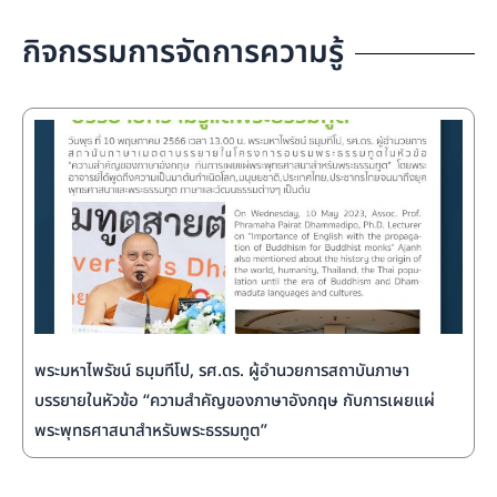
กิจกรรมการจัดการความรู้
พระมหาไพรัชน์ ธมฺมทีโป, รศ.ดร. ผู้อำนวยการสถาบันภาษา
บรรยายในหัวข้อ “ความสำคัญของภาษาอังกฤษ กับการเผยแผ่
พระพุทธศาสนาสำหรับพระธรรมทูต”