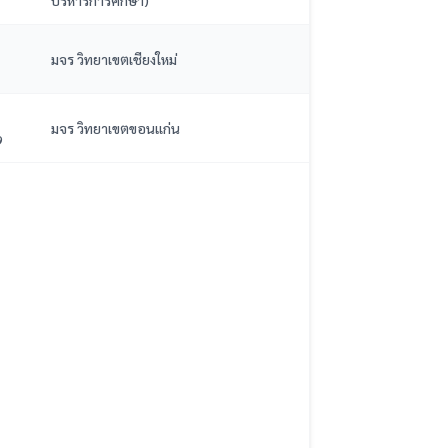
บริหารการศึกษา)
มจร วิทยาเขตเชียงใหม่
มจร วิทยาเขตขอนแก่น
9