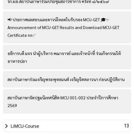
รก.ผอ.สถาบันภาษาร่วมประชุมสภาวิชาการ ครั้งที่ ๘/๒๕๖๙
📢 ประกาศผลสอบและดาวน์โหลดใบรับรอง MCU-GET 🎓✨
Announcement of MCU-GET Results and Download MCU-GET
Certificate 📜✅
อธิการบดี มจร นำผู้บริหาร คณาจารย์ และเจ้าหน้าที่ ร่วมกิจกรรมให้
อาหารปลา
สถาบันภาษาร่วมเจริญพระพุทธมนต์ เจริญจิตตภาวนา ก่อนปฏิบัติงาน
สถาบันภาษาจัดปฐมนิเทศนิสิต MCU 001-002 ประจำปีการศึกษา
2569
LiMCU-Course
13