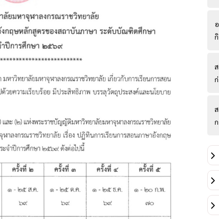
อ
ก
ส
ก
ส
ก