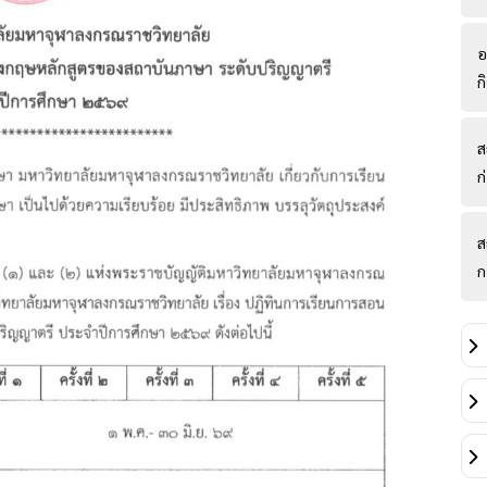
อ
ก
ส
ก
ส
ก